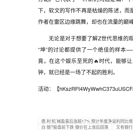
下，软文的写作不再是枯燥的陈述，而
作者在雷区边缘跳舞，却也在流量的巅
无论是对于想要了解Z世代思维的
“坤”的讨论都提供了一个绝佳的样本
竟，在这个娱乐至死的🔥时代，能够
钟，就已经是一场了不起的胜利。
活动：【
hKszRFt4WyWwhC373uUSCF
德.利‘机’械盈喜后涨超17% 预计年度净溢利同比增加
白:银?股盘前下跌 银价在上涨后回落
又有银行股