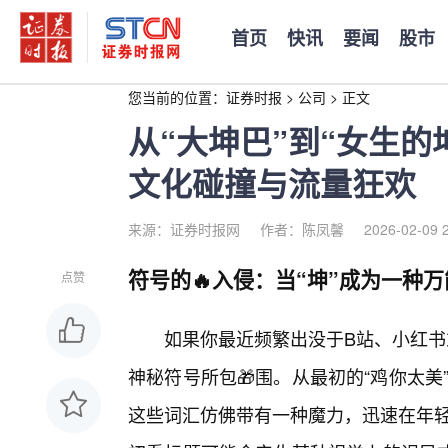
首页
快讯
要闻
股市
您当前的位置：
证券时报
>
公司
>
正文
从“大坤巴”到“女生
文化碰撞与流量狂欢
来源：证券时报网
作者：陈凤馨
2026-02-09 
符号的🔥入侵：当“坤”成为一种
点赞
如果你最近频繁出没于B站、小红书
神秘符号所包🎁围。从最初的“鸡你太美
这些词汇仿佛带有一种魔力，迅速在年轻