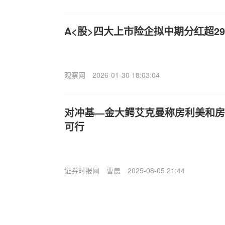
A<股>四大上市险企拟中期分红超29
观察网
2026-01-30 18:03:04
对冲基—金大鳄艾克曼称房利美和房
可行
证券时报网
曹晨
2025-08-05 21:44