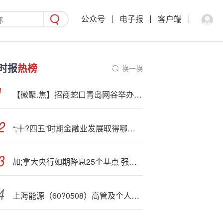
公众号
电子报
客户端
时报
热榜
换一换
【微聚.焦】招商蛇口青岛网谷举办金融政策送企活动
“;十?四五”时期金融业发展取得哪些成就？潘功胜、李云泽、吴清、朱鹤新最新发声
加;拿大央行如期降息25个基点 强调经济面临下行风险
上海能源（60?0508）高管及个人简历