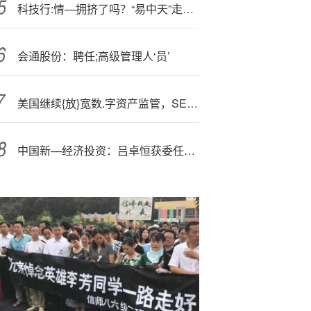
科技行:情—拥挤了吗？“易中天”走势分化，宁德时代成交额超200亿元，双创龙头ETF（588330）场内飘红！
会通股份：聘任;高级管理人‘员’
美国继续{放}宽数.字资产监管，SEC大幅降低“数字币ETF”申请门槛
中国新—经济投资：吕卓恒获委任为执行董事