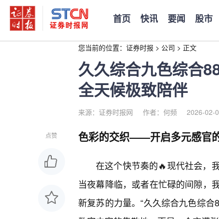
首页
快讯
要闻
股市
您当前的位置：
证券时报
>
公司
>
正文
久久综合九色综合8
全天候极致陪伴
来源：证券时报网
作者：何频
2026-02-0
色彩的交织——开启多元感官
点赞
在这个快节奏的🔥现代社会，
当夜幕降临，或者在忙碌的间隙，
新复苏的力量。“久久综合九色综合8