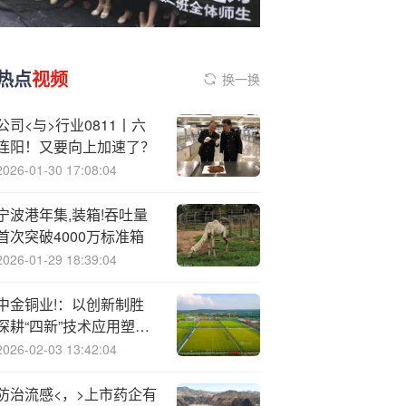
热点
视频
换一换
公司<与>行业0811丨六
连阳！又要向上加速了？
2026-01-30 17:08:04
宁波港年集,装箱!吞吐量
首次突破4000万标准箱
2026-01-29 18:39:04
中金铜业!：以创新制胜
深耕“四新”技术应用塑造
高质量发展新优势
2026-02-03 13:42:04
防治流感<，>上市药企有