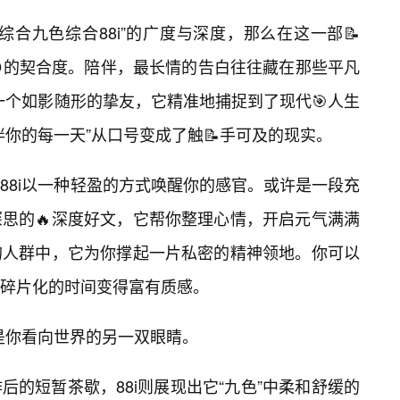
合九色综合88i”的广度与深度，那么在这一部📝
的契合度。陪伴，最长情的告白往往藏在那些平凡
一个如影随形的挚友，它精准地捕捉到了现代🎯人生
你的每一天”从口号变成了触📝手可及的现实。
88i以一种轻盈的方式唤醒你的感官。或许是一段充
思的🔥深度好文，它帮你整理心情，开启元气满满
的人群中，它为你撑起一片私密的精神领地。你可以
碎片化的时间变得富有质感。
，是你看向世界的另一双眼睛。
的短暂茶歇，88i则展现出它“九色”中柔和舒缓的