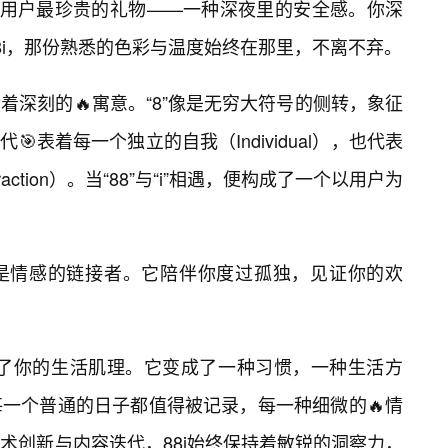
予用户最珍贵的礼物——一种深夜里的安全感。你深
8i，那份熟悉的色彩与温度始终在那里，不离不弃。
含着深刻的🔥寓意。“8”像是无穷大符号的侧转，象征
🎯表着每一个独立的自我（Individual），也代表
teraction）。当“88”与“i”相遇，便构成了一个以用户为
是情感的链接者。它陪伴你度过孤独，见证你的欢
入了你的生活肌理。它变成了一种习惯，一种生活方
一个普通的日子都值得被记录，每一种细微的🔥情
术创新与内容迭代，88i始终保持着敏锐的洞察力，