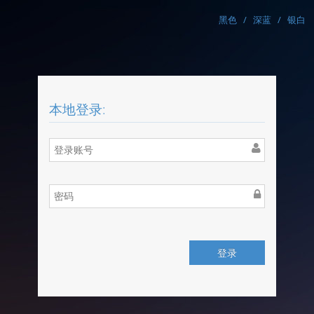
黑色
/
深蓝
/
银白
本地登录:
登录